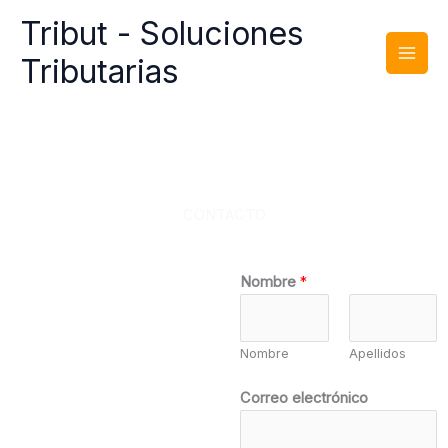
Ir
Tribut - Soluciones
al
contenido
Tributarias
CONTACTO
t
Nombre
*
e
l
é
Nombre
Apellidos
f
o
Correo electrónico
n
o